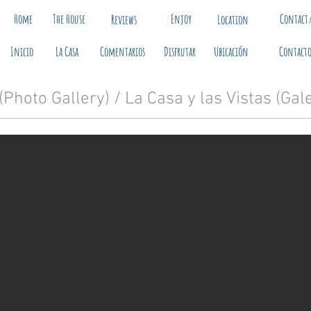
Home
The House
Enjoy
Contact
Reviews
Location
Inicio
La Casa
Comentarios
Disfrutar
Ubicación
Contacto
hoto Gallery) / La Casa y las Vistas (Gale