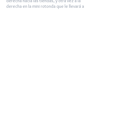
derecha hacia las tiendas, y otra vez a la
derecha en la mini rotonda que le llevará a
Supersol.
See our latest news on
Facebook.
Share
© 2018 Casa Colina Blanca.
Vivienda Rural:
VTAR/CA/00630